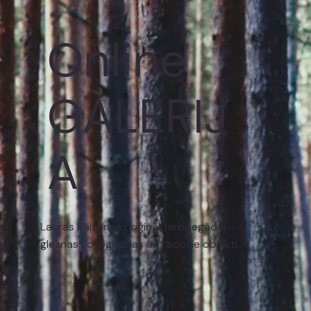
Online
GALERIJ
A
Lauras Kalvānes oriģināldarbi iegādei –
gleznas, fotogleznas un radošie objekti