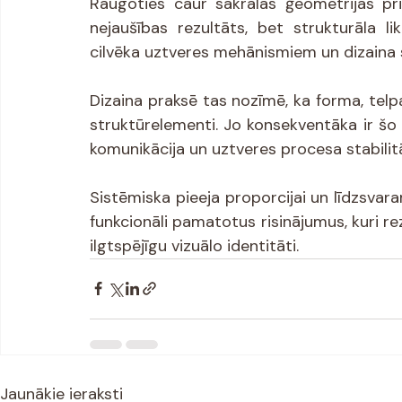
Raugoties caur sakrālās ģeometrijas pr
nejaušības rezultāts, bet strukturāla li
cilvēka uztveres mehānismiem un dizaina
Dizaina praksē tas nozīmē, ka forma, telpa
struktūrelementi. Jo konsekventāka ir šo p
komunikācija un uztveres procesa stabilit
Sistēmiska pieeja proporcijai un līdzsvaram 
funkcionāli pamatotus risinājumus, kuri re
ilgtspējīgu vizuālo identitāti.
Jaunākie ieraksti