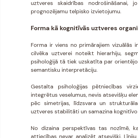
uztveres skaidrības nodrošināšanai, j
prognozējamu telpisko izvietojumu.
Forma kā kognitīvās uztveres organ
Forma ir viens no primārajiem vizuālās in
cilvēka uztverei noteikt hierarhiju, seg
psiholoģijā tā tiek uzskatīta par orientēj
semantisku interpretāciju.
Gestalta psiholoģijas pētniecības virz
integrētus veselumus, nevis atsevišķu ele
pēc simetrijas, līdzsvara un strukturāl
uztveres stabilitāti un samazina kognitīvo 
No dizaina perspektīvas tas nozīmē, ka
attiecības nevar analizēt atseviški. Līnij