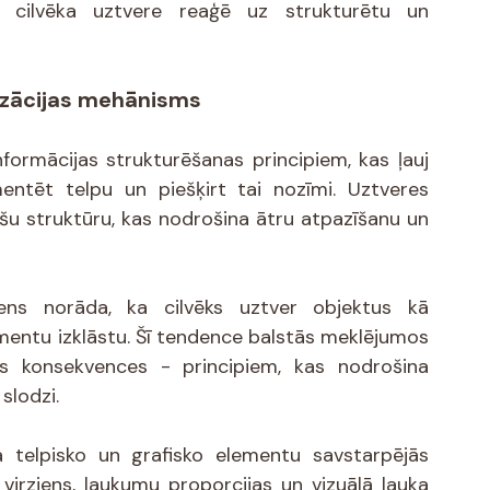
o cilvēka uztvere reaģē uz strukturētu un 
izācijas mehānisms
formācijas strukturēšanas principiem, kas ļauj 
mentēt telpu un piešķirt tai nozīmi. Uztveres 
ošu struktūru, kas nodrošina ātru atpazīšanu un 
iens norāda, ka cilvēks uztver objektus kā 
mentu izklāstu. Šī tendence balstās meklējumos 
as konsekvences - principiem, kas nodrošina 
slodzi.
 telpisko un grafisko elementu savstarpējās 
u virziens, laukumu proporcijas un vizuālā lauka 