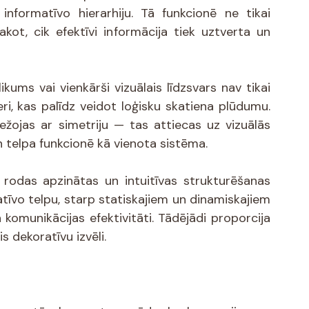
nformatīvo hierarhiju. Tā funkcionē ne tikai 
akot, cik efektīvi informācija tiek uztverta un 
ikums vai vienkārši vizuālais līdzsvars nav tikai 
eri, kas palīdz veidot loģisku skatiena plūdumu. 
ežojas ar simetriju — tas attiecas uz vizuālās 
n telpa funkcionē kā vienota sistēma.
 rodas apzinātas un intuitīvas strukturēšanas 
atīvo telpu, starp statiskajiem un dinamiskajiem 
omunikācijas efektivitāti. Tādējādi proporcija 
s dekoratīvu izvēli.