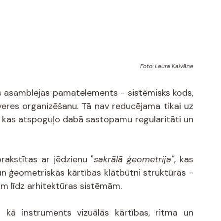
Foto: Laura Kalvāne
s asamblejas pamatelements - sistēmisks kods, 
veres organizēšanu. Tā nav reducējama tikai uz 
a, kas atspoguļo dabā sastopamu regularitāti un 
rakstītas ar jēdzienu "
sakrālā ģeometrija"
, kas 
 ģeometriskās kārtības klātbūtni struktūrās - 
ām līdz arhitektūras sistēmām.
 kā instruments vizuālās kārtības, ritma un 