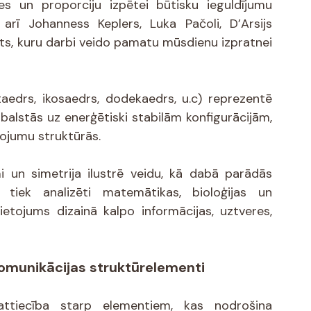
 un proporciju izpētei būtisku ieguldījumu 
 arī Johanness Keplers, Luka Pačoli, D’Arsijs 
, kuru darbi veido pamatu mūsdienu izpratnei 
taedrs, ikosaedrs, dodekaedrs, u.c) reprezentē 
balstās uz enerģētiski stabilām konfigurācijām, 
dojumu struktūrās.
mi un simetrija ilustrē veidu, kā dabā parādās 
 tiek analizēti matemātikas, bioloģijas un 
etojums dizainā kalpo informācijas, uztveres, 
 komunikācijas struktūrelementi
attiecība starp elementiem, kas nodrošina 