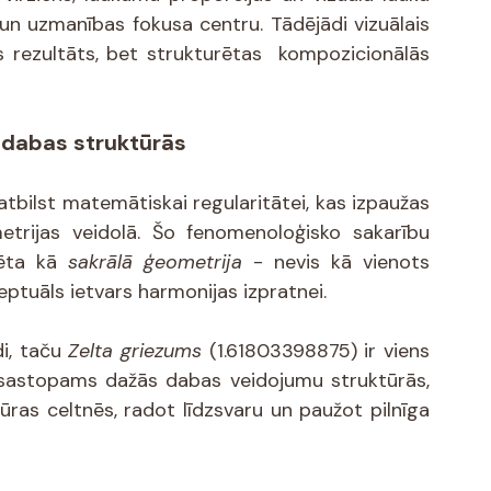
 un uzmanības fokusa centru. Tādējādi vizuālais 
s rezultāts, bet strukturētas  kompozicionālās 
a dabas struktūrās
bilst matemātiskai regularitātei, kas izpaužas 
etrijas veidolā. Šo fenomenoloģisko sakarību 
mēta kā 
sakrālā ģeometrija 
- nevis kā vienots 
eptuāls ietvars harmonijas izpratnei.
i, taču
 Zelta griezums 
(1.61803398875) ir viens 
sastopams dažās dabas veidojumu struktūrās, 
ras celtnēs, radot līdzsvaru un paužot pilnīga 