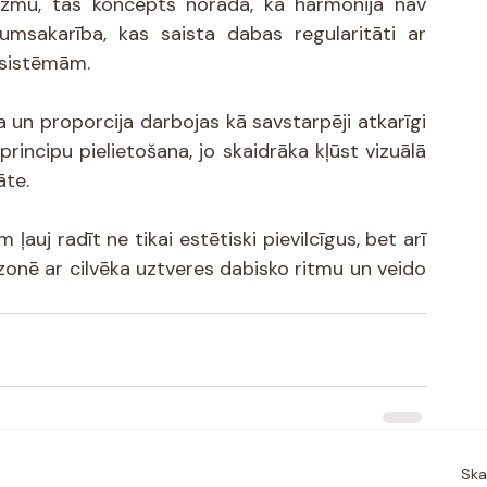
izmu, tās koncepts norāda, ka harmonija nav 
kumsakarība, kas saista dabas regularitāti ar 
 sistēmām.
 un proporcija darbojas kā savstarpēji atkarīgi 
rincipu pielietošana, jo skaidrāka kļūst vizuālā 
āte.
ļauj radīt ne tikai estētiski pievilcīgus, bet arī 
zonē ar cilvēka uztveres dabisko ritmu un veido 
Ska