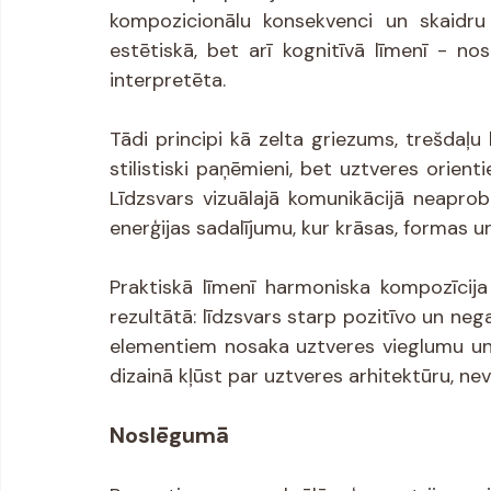
kompozicionālu konsekvenci un skaidru i
estētiskā, bet arī kognitīvā līmenī - nos
interpretēta.
Tādi principi kā zelta griezums, trešdaļu l
stilistiski paņēmieni, bet uztveres orienti
Līdzsvars vizuālajā komunikācijā neaprob
enerģijas sadalījumu, kur krāsas, formas u
Praktiskā līmenī harmoniska kompozīcija
rezultātā: līdzsvars starp pozitīvo un neg
elementiem nosaka uztveres vieglumu un k
dizainā kļūst par uztveres arhitektūru, nevi
Noslēgumā