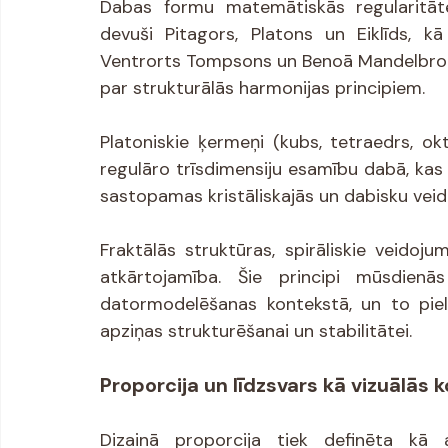
Dabas formu matemātiskās regularitātes
devuši Pitagors, Platons un Eiklīds, kā
Ventrorts Tompsons un Benoā Mandelbrots
par strukturālās harmonijas principiem.
Platoniskie ķermeņi (kubs, tetraedrs, ok
regulāro trīsdimensiju esamību dabā, kas 
sastopamas kristāliskajās un dabisku vei
Fraktālās struktūras, spirāliskie veidoju
atkārtojamība. Šie principi mūsdienās
datormodelēšanas kontekstā, un to pieli
apziņas strukturēšanai un stabilitātei.
Proporcija un līdzsvars kā vizuālās
Dizainā proporcija tiek definēta kā 