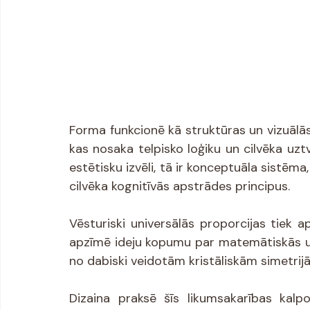
Forma funkcionē kā struktūras un vizuālā
kas nosaka telpisko loģiku un cilvēka uzt
estētisku izvēli, tā ir konceptuāla sistēm
cilvēka kognitīvās apstrādes principus.
Vēsturiski universālās proporcijas tiek ap
apzīmē ideju kopumu par matemātiskās un
no dabiski veidotām kristāliskām simetrij
Dizaina praksē šīs likumsakarības kalpo