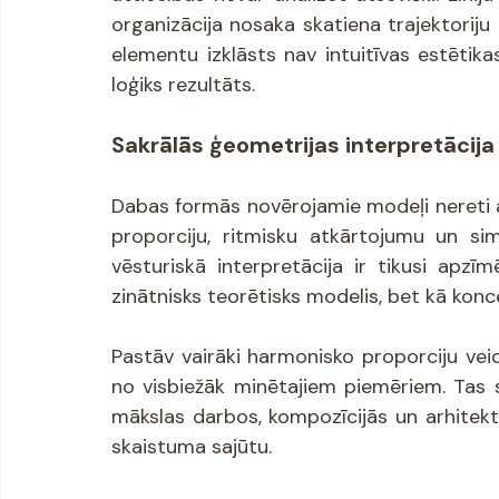
organizācija nosaka skatiena trajektoriju
elementu izklāsts nav intuitīvas estētika
loģiks rezultāts.
Sakrālās ģeometrijas interpretācij
Dabas formās novērojamie modeļi nereti at
proporciju, ritmisku atkārtojumu un sim
vēsturiskā interpretācija ir tikusi apzī
zinātnisks teorētisks modelis, bet kā konc
Pastāv vairāki harmonisko proporciju veid
no visbiežāk minētajiem piemēriem. Tas 
mākslas darbos, kompozīcijās un arhitektū
skaistuma sajūtu.