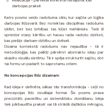
Realizācija - pārveide konkrētā risinājumā, kas 
darbojas praksē.
Katrs posms veido radošuma ciklu, kur sajūta un loģika 
darbojas līdzsvarā. Bez noteiktas disciplīnas radošums 
izklīst, bet bez brīvības tas kļūst mehānisks. Tieši šī 
spriedze starp kārtību un haosu rada radošo dzirksti, 
kas piešķir darbam dzīvību un dvēseli.
Dizaina kontekstā radošums nav nejaušība - tā ir 
metodoloģija, kas palīdz pārvērst abstraktu ideju par 
skaidru vizuālu sistēmu. Tā ir spēja strukturēt sajūtu, dot 
tai formu un padarīt to saprotamu citiem.
No koncepcijas līdz dizainam
Kad ideja ir definēta, sākas tās transformācija - ceļš no 
koncepcijas līdz vizuālajai formai. Šis posms prasa 
precizitāti, pacietību un sistemātisku domāšanu. Ideja 
tiek pārbaudīta praksē: vai tā strādā dažādos mērogos, 