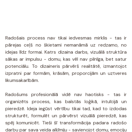
Radošais process nav tikai iedvesmas mirklis - tas ir 
pārejas ceļš no škietami nemanāmā uz redzamo, no 
idejas līdz formai.
Katrs dizaina darbs, vizuālā struktūra 
sākas ar impulsu - domu, kas vēl nav pilnīga, bet satur 
potenciālu. To dizaineris pārvērš realitātē, izmantojot 
izpratni par formām, krāsām, proporcijām un uztveres 
likumsakarībām.
Radošums profesionālā vidē nav haotisks - tas ir 
organizēts process, kas balstās loģikā, intuīcijā un 
pieredzē. Ideja iegūst vērtību tikai tad, kad to izdodas 
strukturēt, formulēt un pārvērst vizuālā pieredzē, kas 
spēj komunicēt. Tieši šī transformācija padara radošo 
darbu par sava veida alķīmiju - savienojot domu, emociju 