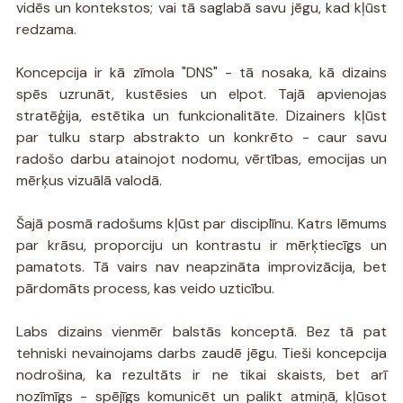
vidēs un kontekstos; vai tā saglabā savu jēgu, kad kļūst 
redzama.
Koncepcija ir kā zīmola "DNS" - tā nosaka, kā dizains 
spēs uzrunāt, kustēsies un elpot. Tajā apvienojas 
stratēģija, estētika un funkcionalitāte. Dizainers kļūst 
par tulku starp abstrakto un konkrēto - caur savu 
radošo darbu atainojot nodomu, vērtības, emocijas un 
mērķus vizuālā valodā.
Šajā posmā radošums kļūst par disciplīnu. Katrs lēmums 
par krāsu, proporciju un kontrastu ir mērķtiecīgs un 
pamatots. Tā vairs nav neapzināta improvizācija, bet 
pārdomāts process, kas veido uzticību.
Labs dizains vienmēr balstās konceptā. Bez tā pat 
tehniski nevainojams darbs zaudē jēgu. Tieši koncepcija 
nodrošina, ka rezultāts ir ne tikai skaists, bet arī 
nozīmīgs - spējīgs komunicēt un palikt atmiņā, kļūsot 