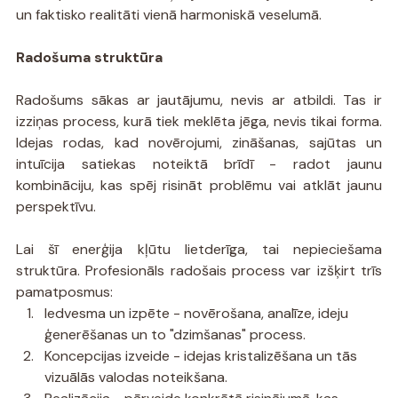
un faktisko realitāti vienā harmoniskā veselumā.
Radošuma struktūra
Radošums sākas ar jautājumu, nevis ar atbildi. Tas ir 
izziņas process, kurā tiek meklēta jēga, nevis tikai forma. 
Idejas rodas, kad novērojumi, zināšanas, sajūtas un 
intuīcija satiekas noteiktā brīdī - radot jaunu 
kombināciju, kas spēj risināt problēmu vai atklāt jaunu 
perspektīvu.
Lai šī enerģija kļūtu lietderīga, tai nepieciešama 
struktūra. Profesionāls radošais process var izšķirt trīs 
pamatposmus:
Iedvesma un izpēte - novērošana, analīze, ideju 
ģenerēšanas un to "dzimšanas" process.
Koncepcijas izveide - idejas kristalizēšana un tās 
vizuālās valodas noteikšana.