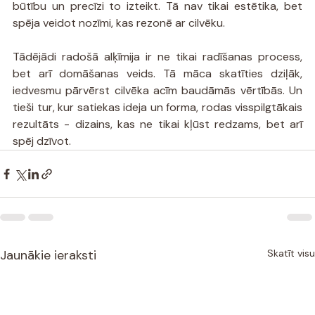
būtību un precīzi to izteikt. Tā nav tikai estētika, bet 
spēja veidot nozīmi, kas rezonē ar cilvēku.
Tādējādi radošā alķīmija ir ne tikai radīšanas process, 
bet arī domāšanas veids. Tā māca skatīties dziļāk, 
iedvesmu pārvērst cilvēka acīm baudāmās vērtībās. Un 
tieši tur, kur satiekas ideja un forma, rodas visspilgtākais 
rezultāts - dizains, kas ne tikai kļūst redzams, bet arī 
spēj dzīvot.
Jaunākie ieraksti
Skatīt visu