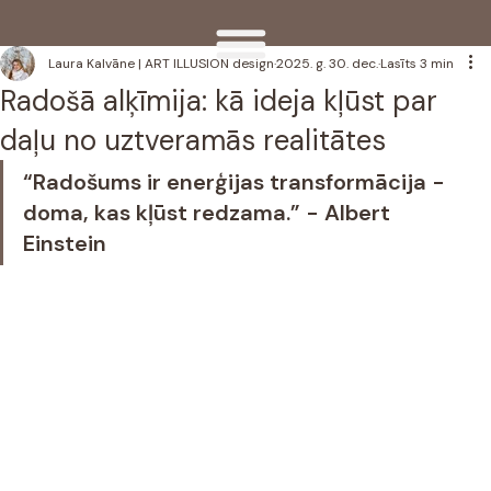
Laura Kalvāne | ART ILLUSION design
2025. g. 30. dec.
Lasīts 3 min
Radošā alķīmija: kā ideja kļūst par
daļu no uztveramās realitātes
“Radošums ir enerģijas transformācija - 
doma, kas kļūst redzama.” - Albert 
Einstein