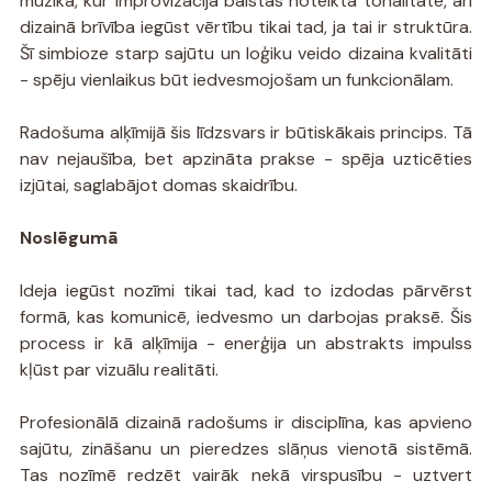
mūzikā, kur improvizācija balstās noteiktā tonalitātē, arī 
dizainā brīvība iegūst vērtību tikai tad, ja tai ir struktūra. 
Šī simbioze starp sajūtu un loģiku veido dizaina kvalitāti 
- spēju vienlaikus būt iedvesmojošam un funkcionālam.
Radošuma alķīmijā šis līdzsvars ir būtiskākais princips. Tā 
nav nejaušība, bet apzināta prakse - spēja uzticēties 
izjūtai, saglabājot domas skaidrību.
Noslēgumā
Ideja iegūst nozīmi tikai tad, kad to izdodas pārvērst 
formā, kas komunicē, iedvesmo un darbojas praksē. Šis 
process ir kā alķīmija - enerģija un abstrakts impulss 
kļūst par vizuālu realitāti.
Profesionālā dizainā radošums ir disciplīna, kas apvieno 
sajūtu, zināšanu un pieredzes slāņus vienotā sistēmā. 
Tas nozīmē redzēt vairāk nekā virspusību - uztvert 