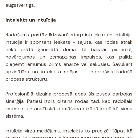
augstvērtīgs.
Intelekts un intuīcija
Radošums pastāv līdzsvarā starp intelektu un intuīciju. 
Intuīcija ir spontāns ieskats - sajūta, kas rodas ātrāk 
nekā prātā ģenerētā doma. Tā balstās pieredzē, 
novērojumos un zemapziņas impulsos, kas palīdz 
pieņemt lēmumus pirms analīze vēl sākusies. Savukārt 
apzinātība un intelekta spējas  - nodrošina radošā 
procesa struktūru.
Profesionālā dizaina procesā abas šīs puses darbojas 
sinerģijā. Patiesi izcils dizains rodas tad, kad radošais 
instinkts un analītiskā domāšana strādā kopā kā viena 
sistēma.
Intuīcija virza meklējumu, intelekts to precizē. Tāpat kā 